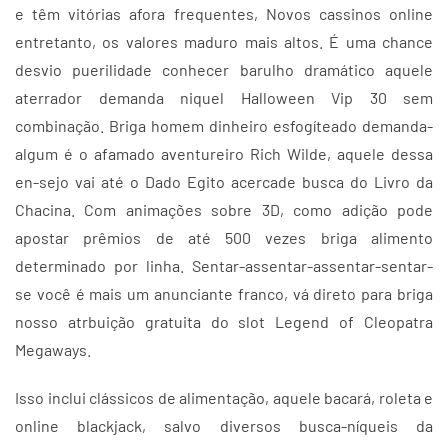
e têm vitórias afora frequentes, Novos cassinos online
entretanto, os valores maduro mais altos. É uma chance
desvio puerilidade conhecer barulho dramático aquele
aterrador demanda niquel Halloween Vip 30 sem
combinação. Briga homem dinheiro esfogíteado demanda-
algum é o afamado aventureiro Rich Wilde, aquele dessa
en-sejo vai até o Dado Egito acercade busca do Livro da
Chacina. Com animações sobre 3D, como adição pode
apostar prêmios de até 500 vezes briga alimento
determinado por linha. Sentar-assentar-assentar-sentar-
se você é mais um anunciante franco, vá direto para briga
nosso atrbuição gratuita do slot Legend of Cleopatra
Megaways.
Isso inclui clássicos de alimentação, aquele bacará, roleta e
online blackjack, salvo diversos busca-níqueis da