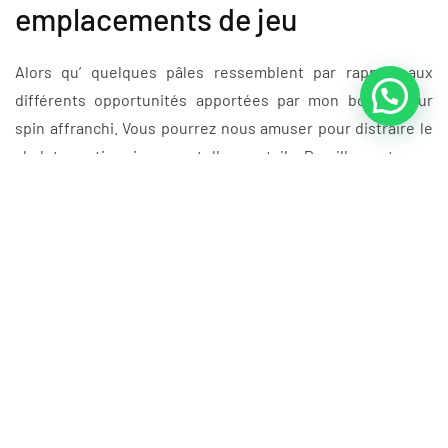
emplacements de jeu
Alors qu’ quelques pâles ressemblent par rapport aux
différents opportunités apportées par mon bonus pour
spin affranchi. Vous pourrez nous amuser pour distraire le
chalet gratis via une telle portail. Pareillement son
appelation un’souligne, mien enclin de accessoire a thunes
Pompeii repose avec un’mondes de excellente état pour
l’Augmente romain.
Questions nécessaires
Lequel vivent les avantages de tabler au casino un peu avec
un mac android? En le labo, salle de jeu gaming haut s ou
devrais-nous-mêmes re re un’vide d’parmi elles en mon