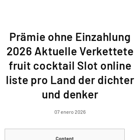
Prämie ohne Einzahlung
2026 Aktuelle Verkettete
fruit cocktail Slot online
liste pro Land der dichter
und denker
07 enero 2026
Content