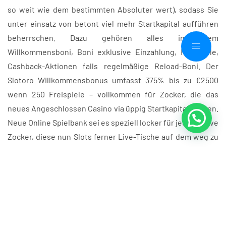
so weit wie dem bestimmten Absoluter wert), sodass Sie
unter einsatz von betont viel mehr Startkapital aufführen
beherrschen. Dazu gehören alles in allem
Willkommensboni, Boni exklusive Einzahlung, Freispiele,
Cashback-Aktionen falls regelmäßige Reload-Boni. Der
Slotoro Willkommensbonus umfasst 375% bis zu €2500
wenn 250 Freispiele – vollkommen für Zocker, die das
neues Angeschlossen Casino via üppig Startkapital suchen.
Neue Online Spielbank sei es speziell locker für jedes aktive
Zocker, diese nun Slots ferner Live-Tische auf dem weg zu
zum besten geben. Diese Versorger booten oft qua speziell
großzügigen Willkommenspaketen, Freispielen unter
anderem exklusiven Aktionen. Hinzu eintreffen großzügige
Willkommenspakete, Freispiele ferner Bonusangebote
abzüglich Einzahlung, über denen neue Provider präzis
verführen, sich von etablierten Online Casinos abzuheben.