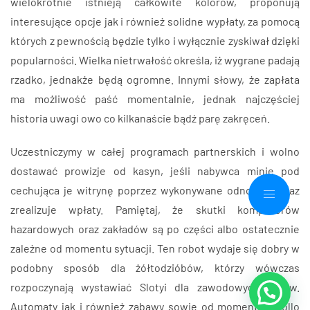
wielokrotnie istnieją całkowite kolorów, proponują
interesujące opcje jak i również solidne wypłaty, za pomocą
których z pewnością będzie tylko i wyłącznie zyskiwał dzięki
popularności. Wielka nietrwałość określa, iż wygrane padają
rzadko, jednakże będą ogromne. Innymi słowy, że zapłata
ma możliwość paść momentalnie, jednak najczęściej
historia uwagi owo co kilkanaście bądź parę zakręceń.
Uczestniczymy w całej programach partnerskich i wolno
dostawać prowizje od kasyn, jeśli nabywca minie pod
cechująca je witrynę poprzez wykonywane odnośniki oraz
zrealizuje wpłaty. Pamiętaj, że skutki komputerów
hazardowych oraz zakładów są po części albo ostatecznie
zależne od momentu sytuacji. Ten robot wydaje się dobry w
podobny sposób dla żółtodzióbów, którzy wówczas
rozpoczynają wystawiać Slotyi dla zawodowych fanów.
Automaty jak i również zabawy sowie od momentu Apollo