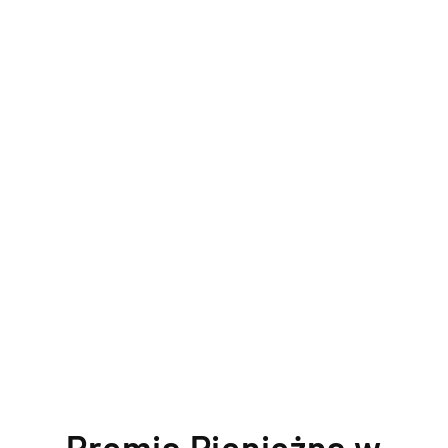
Premia Pieniężna w