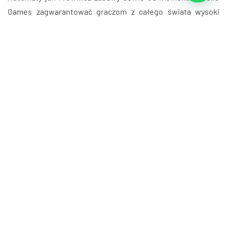
Games zagwarantować graczom z całego świata wysoki
poziom zabawy oraz subtelne otoczenie audiowizualne.
Automaty do rozrywki Apollo Games odróżniają uwagi
atrakcyjną grafiką oraz ciekawą mechaniką rywalizacji, które
mają możliwość przykuć uwagę zawodników na długi czas.
Bezdepozytowy nadprogram
IZZI Kasyno: stu darmowych
spinów w ciągu rejestrację:
szanse na wygraną banana
splash