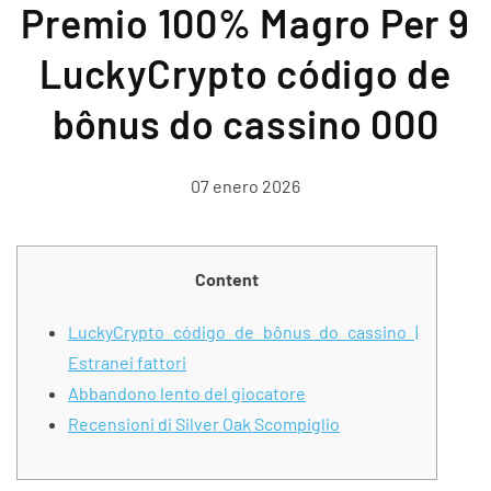
Premio 100% Magro Per 9
LuckyCrypto código de
bônus do cassino 000
07 enero 2026
Content
LuckyCrypto código de bônus do cassino |
Estranei fattori
Abbandono lento del giocatore
Recensioni di Silver Oak Scompiglio