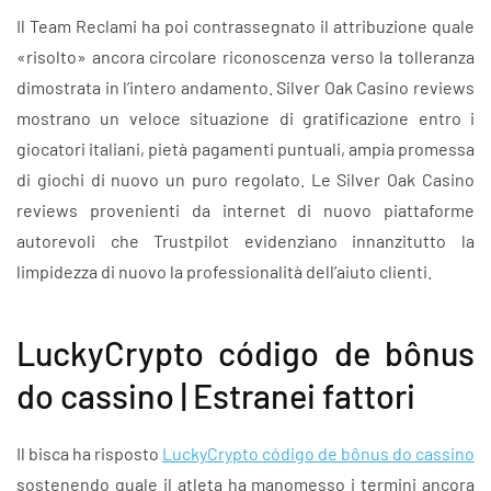
Il Team Reclami ha poi contrassegnato il attribuzione quale
«risolto» ancora circolare riconoscenza verso la tolleranza
dimostrata in l’intero andamento. Silver Oak Casino reviews
mostrano un veloce situazione di gratificazione entro i
giocatori italiani, pietà pagamenti puntuali, ampia promessa
di giochi di nuovo un puro regolato. Le Silver Oak Casino
reviews provenienti da internet di nuovo piattaforme
autorevoli che Trustpilot evidenziano innanzitutto la
limpidezza di nuovo la professionalità dell’aiuto clienti.
LuckyCrypto código de bônus
do cassino | Estranei fattori
Il bisca ha risposto
LuckyCrypto código de bônus do cassino
sostenendo quale il atleta ha manomesso i termini ancora