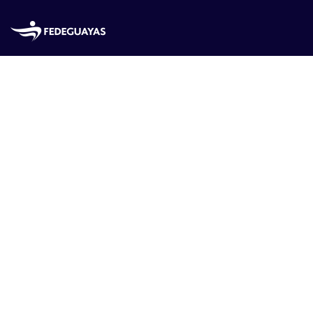
Skip to main content