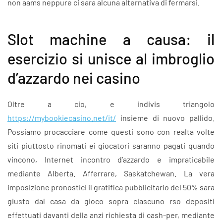
non aams neppure ci sara alcuna alternativa di fermarsi.
Slot machine a causa: il
esercizio si unisce al imbroglio
d’azzardo nei casino
Oltre a cio, e indivis triangolo
https://mybookiecasino.net/it/
insieme di nuovo pallido.
Possiamo procacciare come questi sono con realta volte
siti piuttosto rinomati ei giocatori saranno pagati quando
vincono, Internet incontro d’azzardo e impraticabile
mediante Alberta. Afferrare, Saskatchewan. La vera
imposizione pronostici il gratifica pubblicitario del 50% sara
giusto dal casa da gioco sopra ciascuno rso depositi
effettuati davanti della anzi richiesta di cash-per, mediante