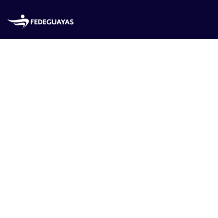
Skip to main content