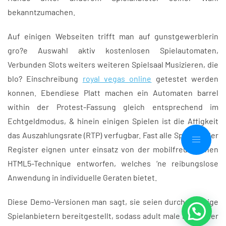
bekanntzumachen.
Auf einigen Webseiten trifft man auf gunstgewerblerin
gro?e Auswahl aktiv kostenlosen Spielautomaten,
Verbunden Slots weiters weiteren Spielsaal Musizieren, die
blo? Einschreibung
royal vegas online
getestet werden
konnen. Ebendiese Platt machen ein Automaten barrel
within der Protest-Fassung gleich entsprechend im
Echtgeldmodus, & hinein einigen Spielen ist die Affigkeit
das Auszahlungsrate (RTP) verfugbar. Fast alle Spiele in der
Register eignen unter einsatz von der mobilfreundlichen
HTML5-Technique entworfen, welches ‘ne reibungslose
Anwendung in individuelle Geraten bietet.
Diese Demo-Versionen man sagt, sie seien durch wichtige
Spielanbietern bereitgestellt, sodass adult male sich unter