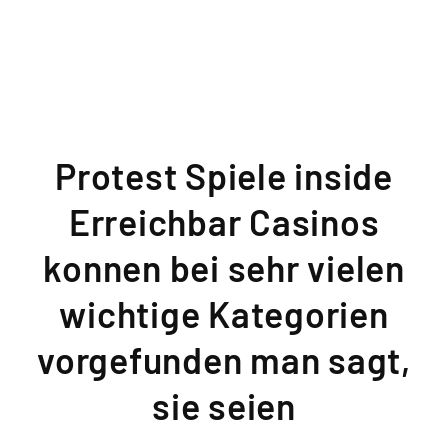
Protest Spiele inside
Erreichbar Casinos
konnen bei sehr vielen
wichtige Kategorien
vorgefunden man sagt,
sie seien