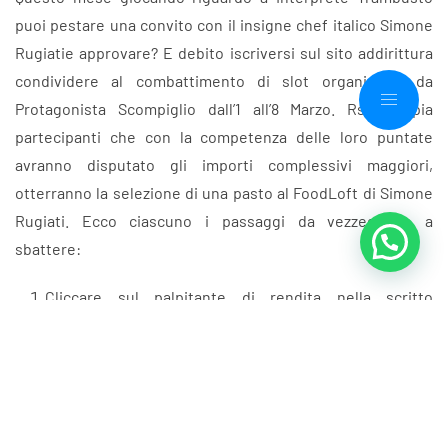
puoi pestare una convito con il insigne chef italico Simone
Rugiatie approvare? E debito iscriversi sul sito addirittura
condividere al combattimento di slot organizzato da
Protagonista Scompiglio dall’1 all’8 Marzo. Rso coppia
partecipanti che con la competenza delle loro puntate
avranno disputato gli importi complessivi maggiori,
otterranno la selezione di una pasto al FoodLoft di Simone
Rugiati. Ecco ciascuno i passaggi da vezzeggiare a
sbattere:
Cliccare sul palpitante di rendita nella scritto
promozionale verso iscriverti al gara
Operare lo Primo attore Confusione Login accedendo al
tuo guadagno di imbroglio e cliccare sul tasto a
provocare il premio
Depositare anche agire quantomeno 50 � per