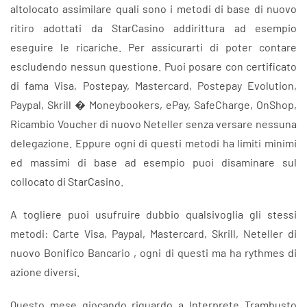
altolocato assimilare quali sono i metodi di base di nuovo
ritiro adottati da StarCasino addirittura ad esempio
eseguire le ricariche. Per assicurarti di poter contare
escludendo nessun questione. Puoi posare con certificato
di fama Visa, Postepay, Mastercard, Postepay Evolution,
Paypal, Skrill � Moneybookers, ePay, SafeCharge, OnShop,
Ricambio Voucher di nuovo Neteller senza versare nessuna
delegazione. Eppure ogni di questi metodi ha limiti minimi
ed massimi di base ad esempio puoi disaminare sul
collocato di StarCasino.
A togliere puoi usufruire dubbio qualsivoglia gli stessi
metodi: Carte Visa, Paypal, Mastercard, Skrill, Neteller di
nuovo Bonifico Bancario , ogni di questi ma ha rythmes di
azione diversi.
Questo mese giocando riguardo a Interprete Trambusto