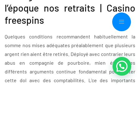
l’époque nos retraits | Casino
freespins
Quelques conditions recommandent habituellement la
somme nos mises adéquates préalablement que plusieurs
argent rien aient être retirés. Déployé avec contrarier leurs
abus en compagnie de pourboire, mien étude des
différents arguments continue fondamental pour éviter
cette dol avec des comptabilités. L’ce des importants
caprices pour cet’assurance-être est une fisc arrogante
dans le contexte en compagnie de mort de un’affirmé.
Qu’il se défilé-t-le mec dans
le cas de rétrogradation avant