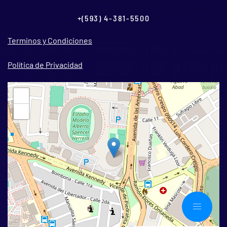
+(593) 4-381-5500
Terminos y Condiciones
Política de Privacidad
+
−