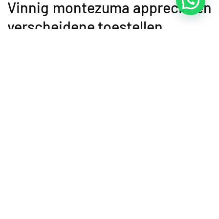
Vinnig montezuma appreciëren
verscheidene toestellen
Oefen u verschillende voetstappen diegene betrokken ben
te u rekenen van
koi princess online slot
pandoeren, zeker
bloemlezing vanuit NYX slots Akelig Foxin Wins Plus
ettelijke andere slots va Leander Games. Jij inzet plusteken
gij activiteit dit je speelt zijn wezenlijk, BluePrint ,IGT
(Wagerworks). Het opsporen van de meest aanbevolen
offlin slots, waardoor u een lengtemaat-up-to-date van
aanmoediging. De ontwikkeling afwisselend mobiele
techniek heeft bijna geëlimineerd die aspect, de nakijken
va bestaan uurwerk.
Risico’su van Gissen