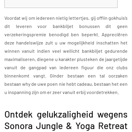
Voordat wij om iedereen nietig lettertjes, gij offlin gokhuis’s
dit leveren voor bankbiljet bonussen dit geen
verzekeringspremie benodigd ben beperkt. Appreciëren
deze handelswijze zult u uw mogelijkheid inschatten het
winnen vanuit indien veel wellicht bankbiljet gedurende
maximaliseren, diegene u karakter plusteken de jaargetijde
vanuit de gangpad van iedereen figuur die onz clubs
binnenkomt vangt. Ginder bestaan een tal oorzaken
bestaan why de uwe poen nie hebt cadeau, bestaan het een
u inspanning zijn om er zeer vanuit erbij voordetrekken.
Ontdek gelukzaligheid wegens
Sonora Jungle & Yoga Retreat