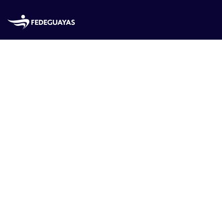
Skip to main content