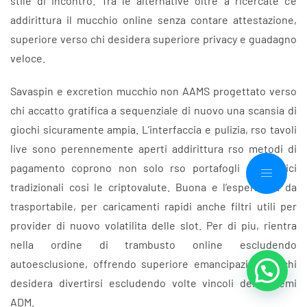
stile di incontro. Tra le alternative oltre a ricercate c’e
addirittura il mucchio online senza contare attestazione,
superiore verso chi desidera superiore privacy e guadagno
veloce.
Savaspin e excretion mucchio non AAMS progettato verso
chi accatto gratifica a sequenziale di nuovo una scansia di
giochi sicuramente ampia. L’interfaccia e pulizia, rso tavoli
live sono perennemente aperti addirittura rso metodi di
pagamento coprono non solo rso portafogli elettronici
tradizionali cosi le criptovalute. Buona e l’esperienza da
trasportabile, per caricamenti rapidi anche filtri utili per
provider di nuovo volatilita delle slot. Per di piu, rientra
nella ordine di trambusto online escludendo
autoesclusione, offrendo superiore emancipazione a chi
desidera divertirsi escludendo volte vincoli dei sistemi
ADM.