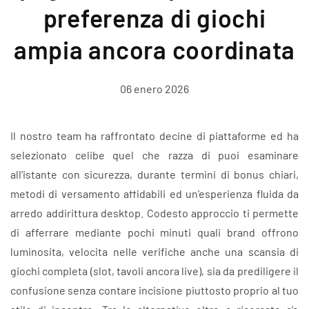
preferenza di giochi
ampia ancora coordinata
06 enero 2026
Il nostro team ha raffrontato decine di piattaforme ed ha
selezionato celibe quel che razza di puoi esaminare
all’istante con sicurezza, durante termini di bonus chiari,
metodi di versamento affidabili ed un’esperienza fluida da
arredo addirittura desktop. Codesto approccio ti permette
di afferrare mediante pochi minuti quali brand offrono
luminosita, velocita nelle verifiche anche una scansia di
giochi completa (slot, tavoli ancora live), sia da prediligere il
confusione senza contare incisione piuttosto proprio al tuo