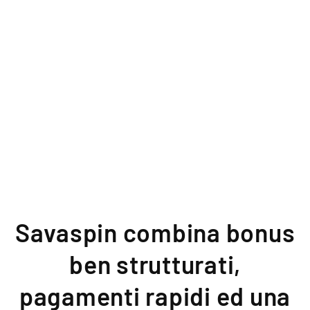
Savaspin combina bonus
ben strutturati,
pagamenti rapidi ed una