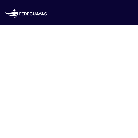
Skip to main content