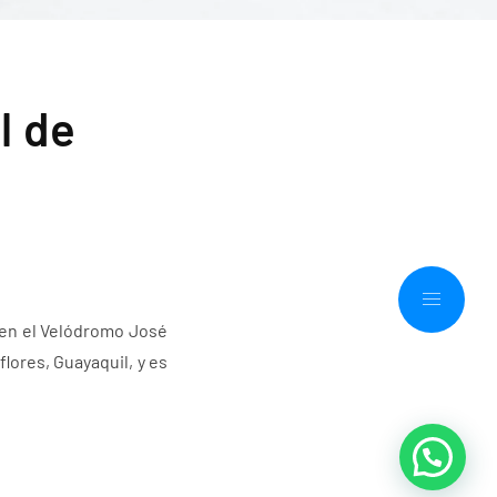
l de
 en el Velódromo José
lores, Guayaquil, y es