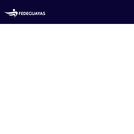
Skip to main content