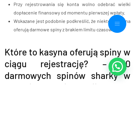
Przy rejestrowania się konta wolno odebrać wielki
dopłacenie finansowy od momentu pierwszej wpłaty.
Wskazane jest podobnie podkreślić, że niektóre kasyna
oferują darmowe spiny z brakiem limitu czasowego.
Które to kasyna oferują spiny w
ciągu rejestrację? – 50
darmowych spinów sharky w
sprawie rejestracji bez
depozytu
W całej ocenie bezpłatne dochody z potrafią pojawić się na
koncie bankowym momentalnie przy zalogowaniu. Przy
sporadycznych przypadkach potrzebna wydaje się być nadal