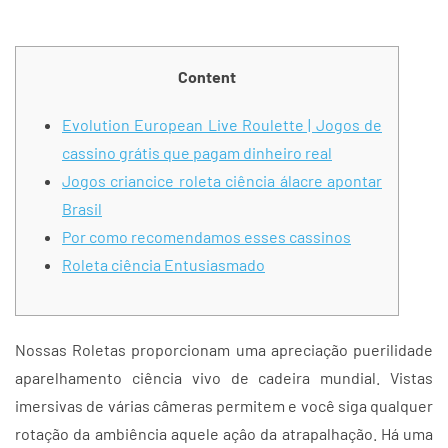
Content
Evolution European Live Roulette | Jogos de
cassino grátis que pagam dinheiro real
Jogos criancice roleta ciência álacre apontar
Brasil
Por como recomendamos esses cassinos
Roleta ciência Entusiasmado
Nossas Roletas proporcionam uma apreciação puerilidade
aparelhamento ciência vivo de cadeira mundial. Vistas
imersivas de várias câmeras permitem e você siga qualquer
rotação da ambiência aquele açâo da atrapalhação. Há uma