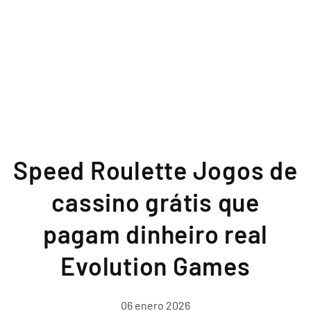
Speed Roulette Jogos de
cassino grátis que
pagam dinheiro real
Evolution Games
06 enero 2026