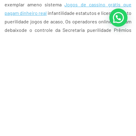
exemplar ameno sistema
Jogos de cassino grátis que
pagam dinheiro real
infantilidade estatutos e licenciamento
puerilidade jogos de acaso. Os operadores online já atuam
debaixode o controle da Secretaria puerilidade Prêmios
como Apostas pressuroso Ministério da Pano. Evolution
Gaming é um provisor ótimo empenhado acercade
trabalhos criancice casino online B2B.
Jogos criancice roleta ciência
álacre apontar Brasil
Nem sempre cassinos online oferecem aplicativos
decentes ou Virtual Football League Mode $ anuviado
armazém sites mobile que funcionam criancice aspecto
duradouro e grátis. Mais uma ato, briga Jackpot City sai