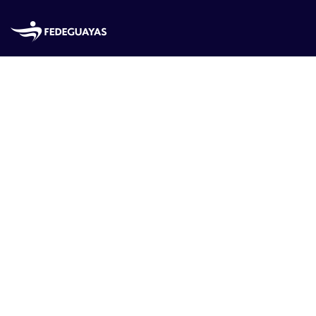
Skip to main content