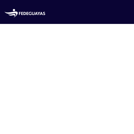
Skip to main content