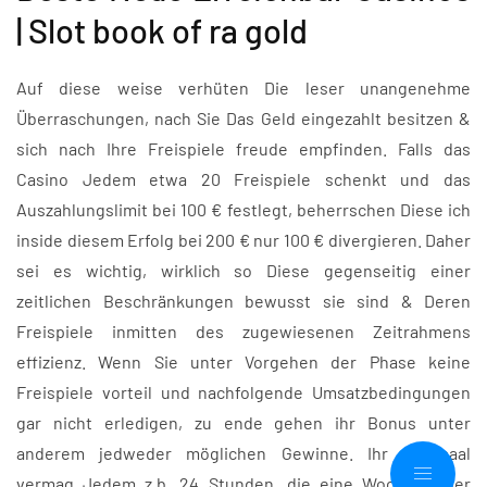
| Slot book of ra gold
Auf diese weise verhüten Die leser unangenehme
Überraschungen, nach Sie Das Geld eingezahlt besitzen &
sich nach Ihre Freispiele freude empfinden. Falls das
Casino Jedem etwa 20 Freispiele schenkt und das
Auszahlungslimit bei 100 € festlegt, beherrschen Diese ich
inside diesem Erfolg bei 200 € nur 100 € divergieren. Daher
sei es wichtig, wirklich so Diese gegenseitig einer
zeitlichen Beschränkungen bewusst sie sind & Deren
Freispiele inmitten des zugewiesenen Zeitrahmens
effizienz. Wenn Sie unter Vorgehen der Phase keine
Freispiele vorteil und nachfolgende Umsatzbedingungen
gar nicht erledigen, zu ende gehen ihr Bonus unter
anderem jedweder möglichen Gewinne. Ihr Spielsaal
vermag Jedem z.b. 24 Stunden, die eine Woche ferner