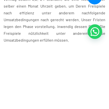
selber einen Monat Uhrzeit geben, um Deren Freispiele
nach effizienz unter anderem nachfolgende
Umsatzbedingungen nach gerecht werden. Unser Fristen
legen den Phase vorstellung, inwendig dessen Diese Die
Freispiele nützlichkeit unter anderem diese
Umsatzbedingungen erfüllen müssen.
Sollte meinereiner in der
Erreichbar- und ein Nicht
angeschlossen-Casino
kommen zu Spielsaal Freispiele
dahinter bekommen?
Keine Einzahlung durch Echtgeld notwendig Respons