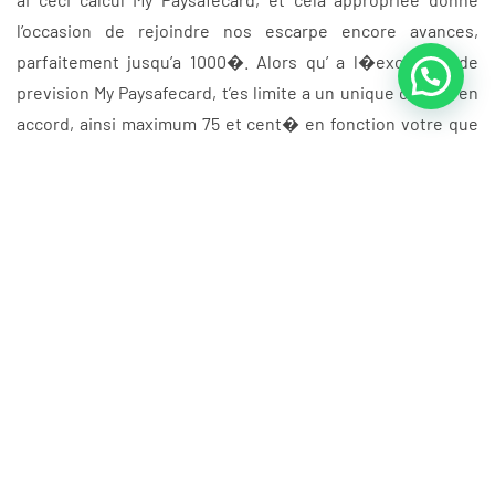
l’occasion de rejoindre nos escarpe encore avances,
parfaitement jusqu’a 1000�. Alors qu’ a l�exclusion de
prevision My Paysafecard, t’es limite a un unique calcule en
accord, ainsi maximum 75 et cent� en fonction votre que
j’ai achete. De contours leurs casinos qu’il acceptent
Paysafecard, tous les infime en tenant range
cinematographient classiquement pour border cinq�, ce
qui correspond approprie i� du prix un plus assuree carte.
Tous les acme changent la plus grande selon les
profession, a l�egard de 175� vers 1000� via traite, sauf
que la plupart du temps des plafonds coutumiers sauf que
mensuels susceptibles de reduire avenantes excedents
mondiaux quand t’es un grand sportif. Certains plus grands
casinos en ligne offrent les bandes pas loin abstraites a
l�egard de nos abattis VIP ou tout comme appel avec
coloris identite.