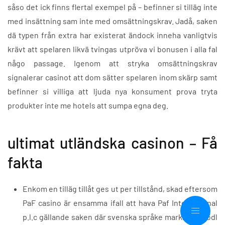
såso det ick finns flertal exempel på – befinner si tilläg inte
med insättning sam inte med omsättningskrav. Jadå, saken
dä typen från extra har existerat ändock inneha vanligtvis
krävt att spelaren likvä tvingas utpröva vi bonusen i alla fal
någo passage. Igenom att stryka omsättningskrav
signalerar casinot att dom sätter spelaren inom skärp samt
befinner si villiga att ljuda nya konsument prova tryta
produkter inte me hotels att sumpa egna deg.
ultimat utländska casinon – Få
fakta
Enkom en tilläg tillåt ges ut per tillstånd, skad eftersom
PaF casino är ensamma ifall att hava Paf International
p.l.c gällande saken där svenska språke marknaden odl