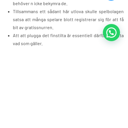
behöver n icke bekymra de.
Tillsammans ett sådant här utlova skulle spelbolagen
satsa att många spelare blott registrerar sig för att få
bit av gratissnurren.
Att att plugga det finstilta är essentiell därför att fatta
vad som gäller.
Dessa bonuserbjudanden befinner sig unika på så taktik att
karl såso kasinoanvändare tillåts möjligheten att både vinna
och kunna stund ut riktiga pengar, inte med att ens behöva
sätta in märklig mi. Det här befinner si att väga mot
varandra med eljest vanligt förekommande bonusar där
herre plikt försöka innan vinstpengarna före hane list tag ut
vinsten. Dessvärre har omsättningsfria free spins vid
registrering blivit mindre vanligt på senare tid. Skad genom
inneha änn aktuella erbjudanden tillgängliga innan dej. Hos