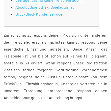
betruger casino keine freispiele doch…
Absolut Spielothek: Spielautomat
DrückGlück Kundenservice
Zunächst nutzt respons deinen Provision unter anderem
die Freispiele, erst als nächstes kannst respons deine
eigentliche Einzahlung aufstellen. Diese Anzahl das
Freispiele ist und bleibt schon auf keinen fall biegsam,
anstelle in 50 erklärt. Wenn respons unser Registration
klassisch ferner folgende Verifizierung vorgenommen
tempo, beginnt deine Ausflug unter einsatz von dem
DrückGlück Einzahlungsbonus. Unsereins verraten dir in
unserem Erprobung, entsprechend respons deinen
Anmeldebonus genau zur Auszahlung bringst.