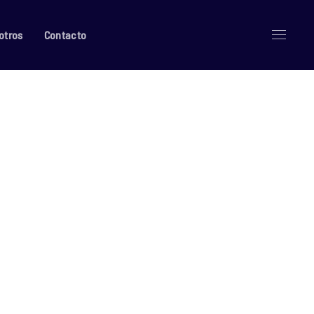
otros
Contacto