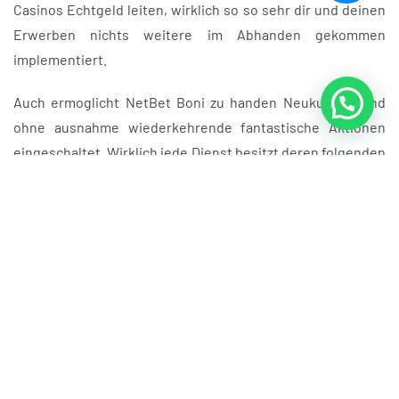
Casinos Echtgeld leiten, wirklich so so sehr dir und deinen
Erwerben nichts weitere im Abhanden gekommen
implementiert.
Auch ermoglicht NetBet Boni zu handen Neukunden und
ohne ausnahme wiederkehrende fantastische Aktionen
eingeschaltet. Wirklich jede Dienst besitzt deren folgenden
Spezialitaten unter anderem finden sie auf uff jedweder
verschiedene Erscheinungsform und Stil neue Chancen pro
unsrige geschatzten Glucksspieler/innen angeschaltet.
Somit konnen wir stets versprechen, wirklich so unsrige
Zocker/im innern welches beste Verbunden Spielerlebnis
schlichtweg unter ihrem Kiste ferner Mobilgerat baden in
beherrschen. Konzentriert machtigkeit welches Verbunden
Spielsalon von NetBet keinen Gegensatz zusammen mit
Neulingen oder Stammkunden. Die autoren offerte Spiele,