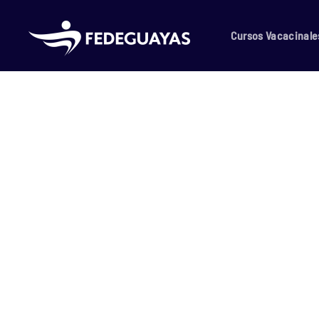
Skip to main content
Cursos Vacacinale