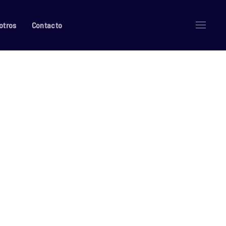
otros
Contacto