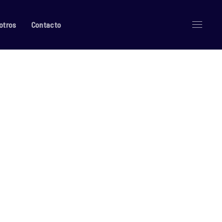
otros
Contacto