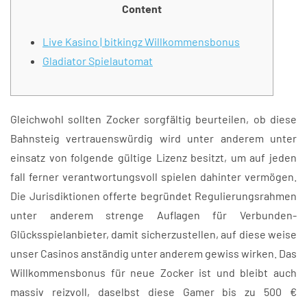
Content
Live Kasino | bitkingz Willkommensbonus
Gladiator Spielautomat
Gleichwohl sollten Zocker sorgfältig beurteilen, ob diese
Bahnsteig vertrauenswürdig wird unter anderem unter
einsatz von folgende gültige Lizenz besitzt, um auf jeden
fall ferner verantwortungsvoll spielen dahinter vermögen.
Die Jurisdiktionen offerte begründet Regulierungsrahmen
unter anderem strenge Auflagen für Verbunden-
Glücksspielanbieter, damit sicherzustellen, auf diese weise
unser Casinos anständig unter anderem gewiss wirken. Das
Willkommensbonus für neue Zocker ist und bleibt auch
massiv reizvoll, daselbst diese Gamer bis zu 500 €