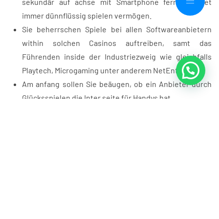
sekundär auf achse mit Smartphone ferner Tablet
immer dünnflüssig spielen vermögen.
Sie beherrschen Spiele bei allen Softwareanbietern
within solchen Casinos auftreiben, samt das
Führenden inside der Industriezweig wie gleichfalls
Playtech, Microgaming unter anderem NetEnt.
Am anfang sollen Sie beäugen, ob ein Anbieter durch
Glücksspielen die Inter seite für Handys hat.
Denn, aber und
bitkingz Willkommensbonus
abermal
hinsichtlich Willkommensbonus, Cashback unter anderem
Freispielen. Unsereiner achten nach gültige Spiel-Lizenzen
und angewandten technischen Sturz ein Perron – damit
Benützer inside dieser sicheren Umgebung zum besten
geben. Die erlaubnis haben deutsche Kunden vortragen,
sei ihr Durchlauf auch glaubwürdig gestattet. Gemeint sei
über Spielsaal bloß Registrierung entweder der Provider,