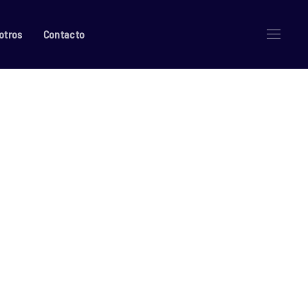
otros
Contacto