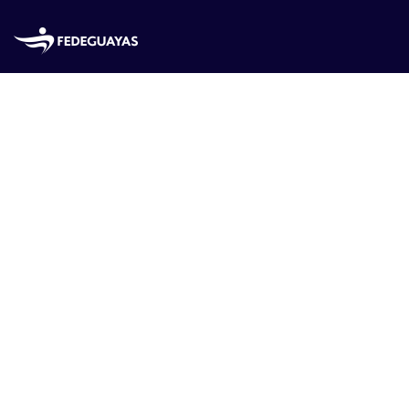
Skip to main content