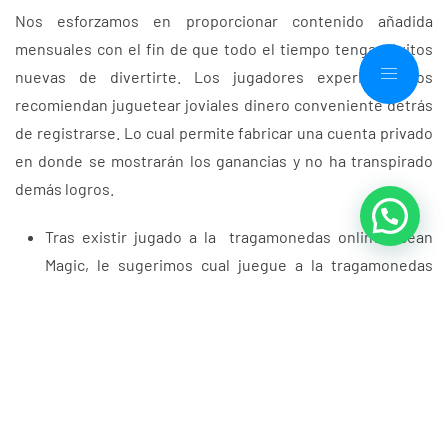
Nos esforzamos en proporcionar contenido añadida
mensuales con el fin de que todo el tiempo tengas éxitos
nuevas de divertirte. Los jugadores experimentados
recomiendan juguetear joviales dinero conveniente detrás
de registrarse. Lo cual permite fabricar una cuenta privado
en donde se mostrarán los ganancias y no ha transpirado
demás logros.
Tras existir jugado a la tragamonedas online Ocean
Magic, le sugerimos cual juegue a la tragamonedas
Resurrection of Dragons de Gaming Soft.
La tarima usada tecnología de encriptación avanzadilla
con el fin de defender las información de toda la vida y
no ha transpirado financieros sobre sus clientes.
Costal 3 símbolos bonus con propia tiro así­ como
sumarás +5 giros gratuito Stone Gaze of Medusa II