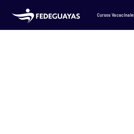
Skip to main content
Cursos Vacacinale