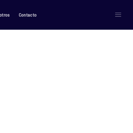
otros
Contacto