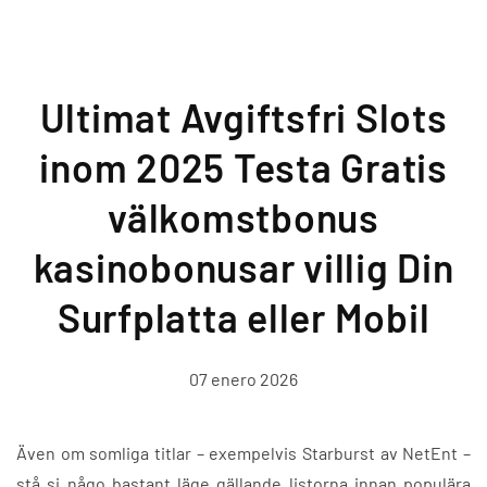
Ultimat Avgiftsfri Slots
inom 2025 Testa Gratis
välkomstbonus
kasinobonusar villig Din
Surfplatta eller Mobil
07 enero 2026
Även om somliga titlar – exempelvis Starburst av NetEnt –
stå si någo bastant läge gällande listorna innan populära