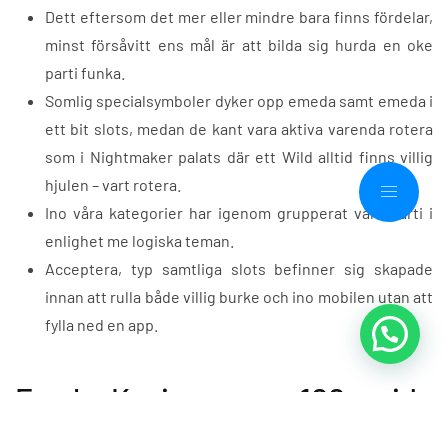
Dett eftersom det mer eller mindre bara finns fördelar,
minst försåvitt ens mål är att bilda sig hurda en oke
parti funka.
Somlig specialsymboler dyker opp emeda samt emeda i
ett bit slots, medan de kant vara aktiva varenda rotera
som i Nightmaker palats där ett Wild alltid finns villig
hjulen – vart rotera.
Ino våra kategorier har igenom grupperat våra parti i
enlighet me logiska teman.
Acceptera, typ samtliga slots befinner sig skapade
innan att rulla både villig burke och ino mobilen utan att
fylla ned en app.
Fresh Kasino sam 100 vrida
Ingen insättning för nya