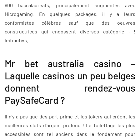
600 baccalauréats, principalement augmentés avec
Microgaming. En quelques packages, il y a leurs
conformistes célèbres sauf que des oeuvres
constructrices qui endossent diverses catégorie , !
leitmotivs.
Mr bet australia casino –
Laquelle casinos un peu belges
donnent rendez-vous
PaySafeCard ?
Il n’y a pas que des part prime et les jokers qui créent les
meilleures slots d’argent profond ! Le toilettage les plus
accessibles sont tel anciens dans le fondement pour