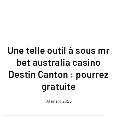
Une telle outil à sous mr
bet australia casino
Destin Canton : pourrez
gratuite
06 enero 2026