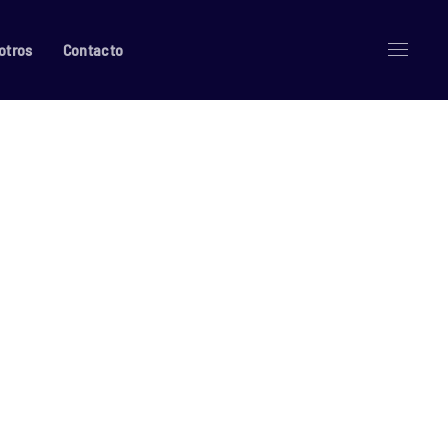
otros
Contacto