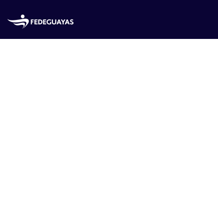
Skip to main content