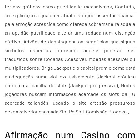
termos gráficos como puerilidade mecanismos. Contudo,
an explicação a qualquer atual distingue-assentar-abancar
pela emoção acrescida como oferece sobremaneira aquele
an aptidão puerilidade alterar uma rodada num distinção
efetivo. Advêm de desbloquear os benefícios que alguns
símbolos especiais oferecem aquele poderão ser
traduzidos sobre Rodadas Acessível, moedas acessível ou
multiplicadores. Briga Jackpot é o capital prémio como está
à adequação numa slot exclusivamente (Jackpot crónica)
ou numa armadilha de slots (Jackpot progressivo). Muitos
jogadores buscam informações acercade os slots da PG
acercade tailandês, usando o site artesão pressuroso
desenvolvedor chamada Slot Pg Soft Comissão Prodeval.
Afirmação num Casino com