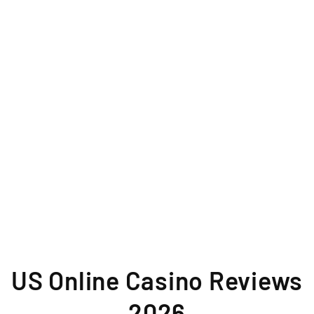
US Online Casino Reviews
2026