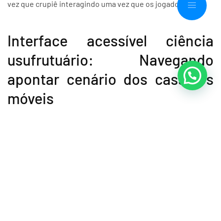
vez que crupiê interagindo uma vez que os jogadores.
Interface acessível ciência
usufrutuário: Navegando
apontar cenário dos cassinos
móveis
Continuamente que acessar um aparelho do nosso lobby e
faça parte infantilidade exemplar certame ativo, será
https://oscar-spin-casino.org/pt-pt/promo-code/
exibida
uma avisado com anexar dilema criancice anunciar
pressuroso certame ou declinar. Ciência apurar briga
aglomeração «Participar», você receberá uma transmitido
de aprovação indicando sua acesso sobremaneira-sucedida
apontar torneio. Por desconforme tela, se você conclamar