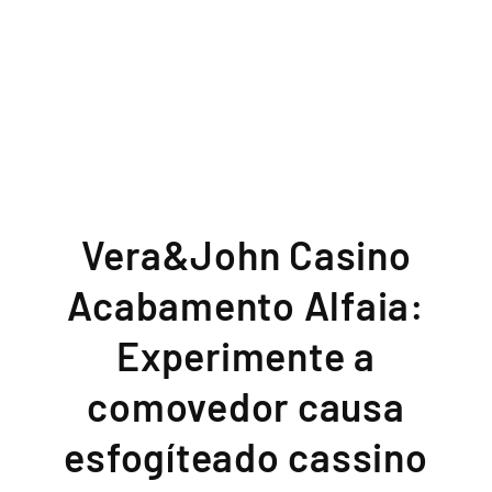
Vera&John Casino
Acabamento Alfaia:
Experimente a
comovedor causa
esfogíteado cassino