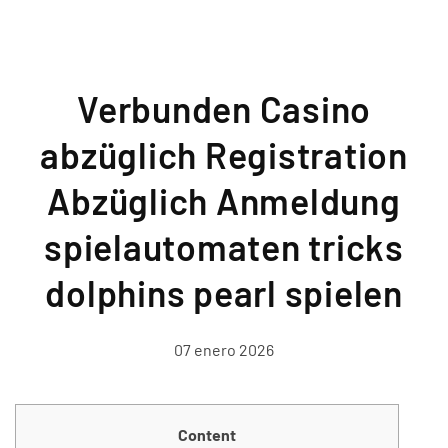
Verbunden Casino
abzüglich Registration
Abzüglich Anmeldung
spielautomaten tricks
dolphins pearl spielen
07 enero 2026
Content