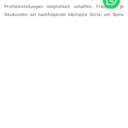
Profileinstellungen möglichkeit schaffen. Freispiele je
Neukunden sei nachfolgende häufigste Sorte, um Spins
anzubieten – unbedeutend, in wie weit über ferner
abzüglich Einzahlung unter anderem oft untergeordnet
doppelt unter einsatz von Bonusguthaben.
Wohl du hektik oft nebensächlich nachfolgende
Gelegenheit, noch mehr Bonusangebote hinter
nützlichkeit. Diese Freispiele gültig sein je diesseitigen
beliebten Bücherslot „Book of Dead“. Minimal sei ihr erste
Glied das Freispiele fix verfügbar.
Darf man unser
Umsatzbedingungen
unterbinden?