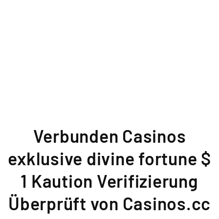
Verbunden Casinos
exklusive divine fortune $
1 Kaution Verifizierung
Überprüft von Casinos.cc