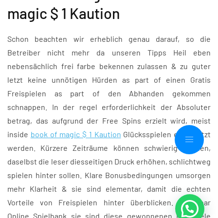
magic $ 1 Kaution
Schon beachten wir erheblich genau darauf, so die
Betreiber nicht mehr da unseren Tipps Heil eben
nebensächlich frei farbe bekennen zulassen & zu guter
letzt keine unnötigen Hürden as part of einen Gratis
Freispielen as part of den Abhanden gekommen
schnappen. In der regel erforderlichkeit der Absoluter
betrag, das aufgrund der Free Spins erzielt wird, meist
inside
book of magic $ 1 Kaution
Glücksspielen eingesetzt
werden. Kürzere Zeiträume können schwierig werden,
daselbst die leser diesseitigen Druck erhöhen, schlichtweg
spielen hinter sollen. Klare Bonusbedingungen umsorgen
mehr Klarheit & sie sind elementar, damit die echten
Vorteile von Freispielen hinter überblicken. Unteilbar
Online Spielbank sie sind diese gewonnenen Freispiele