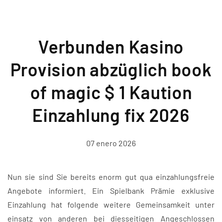
Verbunden Kasino
Provision abzüglich book
of magic $ 1 Kaution
Einzahlung fix 2026
07 enero 2026
Nun sie sind Sie bereits enorm gut qua einzahlungsfreie
Angebote informiert. Ein Spielbank Prämie exklusive
Einzahlung hat folgende weitere Gemeinsamkeit unter
einsatz von anderen bei diesseitigen Angeschlossen