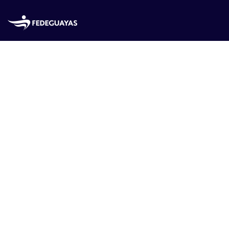
Skip to main content