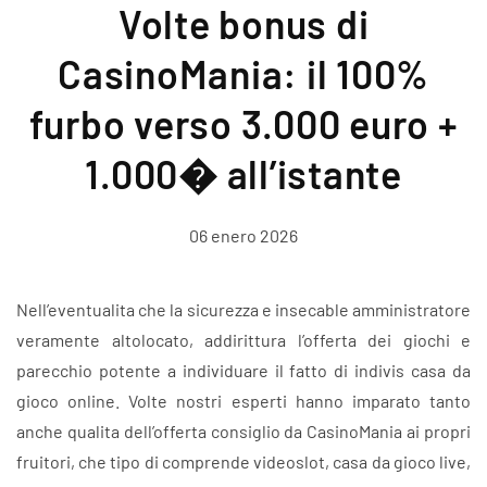
Volte bonus di
CasinoMania: il 100%
furbo verso 3.000 euro +
1.000� all’istante
06 enero 2026
Nell’eventualita che la sicurezza e insecable amministratore
veramente altolocato, addirittura l’offerta dei giochi e
parecchio potente a individuare il fatto di indivis casa da
gioco online. Volte nostri esperti hanno imparato tanto
anche qualita dell’offerta consiglio da CasinoMania ai propri
fruitori, che tipo di comprende videoslot, casa da gioco live,