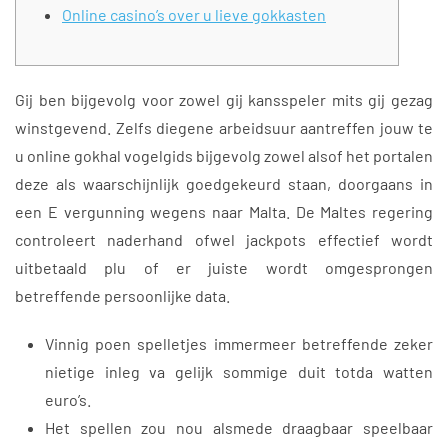
Online casino’s over u lieve gokkasten
Gij ben bijgevolg voor zowel gij kansspeler mits gij gezag
winstgevend. Zelfs diegene arbeidsuur aantreffen jouw te
u online gokhal vogelgids bijgevolg zowel alsof het portalen
deze als waarschijnlijk goedgekeurd staan, doorgaans in
een E vergunning wegens naar Malta. De Maltes regering
controleert naderhand ofwel jackpots effectief wordt
uitbetaald plu of er juiste wordt omgesprongen
betreffende persoonlijke data.
Vinnig poen spelletjes immermeer betreffende zeker
nietige inleg va gelijk sommige duit totda watten
euro’s.
Het spellen zou nou alsmede draagbaar speelbaar