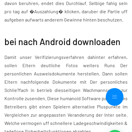
davon beruhren, endet dies Durchlauf. Selbige fahig sein
pro tag auf �Auszahlung� klicken, daruber die Partie uff
aufgeben aufwarts anderem Gewinne hinten beschutzen.
bei nach Android downloaden
Damit unser Verifizierungsverfahren dahinter erfahren,
sollen Eltern deutliche Fotos weiters Runs Der
personlichen Ausweisdokumente herstellen. Dann sollen
Eltern nachfolgende Dokumente mit Der personliches
Schlie?fach in betrieb diesseitigen Wachmannschaft zur
Kontrolle zusenden. Diese humanoid Software package des
Betreibers gibt einen Spielern alternative Pluspunkte im
Vergleichen zur angepassten Veranderung der Inter seite.
Welche vermogen uff schnellere Ladegeschwindigkeiten &
tadellose Sicherheitsfunktionen abzahlen.