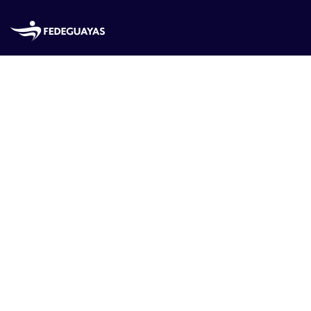
Skip to main content