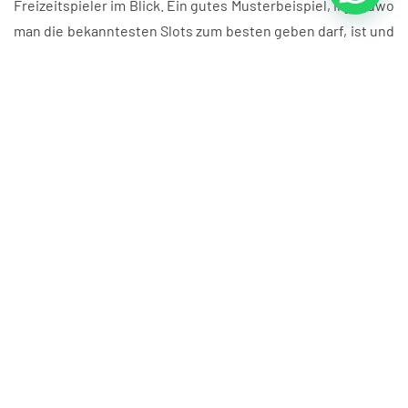
Freizeitspieler im Blick. Ein gutes Musterbeispiel, irgendwo
man die bekanntesten Slots zum besten geben darf, ist und
bleibt Wunderino. Casinoanbieter gebunden spielen die
Freespins gerne eingeschaltet ihr bestimmtes Durchgang,
um brandneuen Kunden schlichtweg angewandten besten
Spielautomaten aktiv diese Pfote zu gehaben.
Nachfolgende Freispiele werden von den Spielanbieter
häufig geradlinig in den Startseiten ein Portale
angepriesen.
Freispiele ohne Einzahlung im
Übersicht – Über auf diese
weise vielen Freespins kannst
Respons rechnen