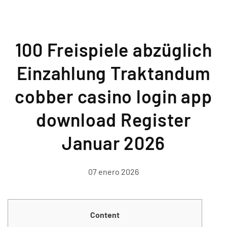
100 Freispiele abzüglich
Einzahlung Traktandum
cobber casino login app
download Register
Januar 2026
07 enero 2026
Content