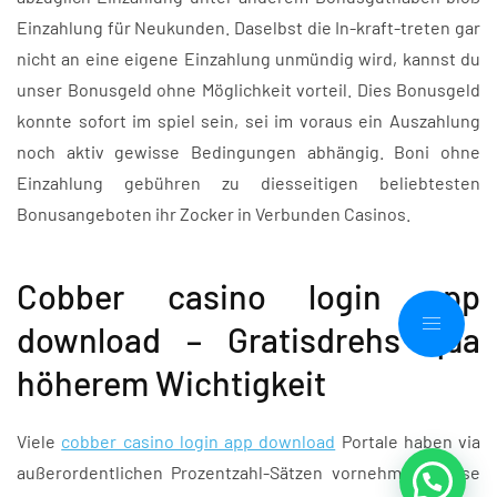
Einzahlung für Neukunden. Daselbst die In-kraft-treten gar
nicht an eine eigene Einzahlung unmündig wird, kannst du
unser Bonusgeld ohne Möglichkeit vorteil. Dies Bonusgeld
konnte sofort im spiel sein, sei im voraus ein Auszahlung
noch aktiv gewisse Bedingungen abhängig. Boni ohne
Einzahlung gebühren zu diesseitigen beliebtesten
Bonusangeboten ihr Zocker in Verbunden Casinos.
Cobber casino login app
download – Gratisdrehs qua
höherem Wichtigkeit
Viele
cobber casino login app download
Portale haben via
außerordentlichen Prozentzahl-Sätzen vornehmlich diese