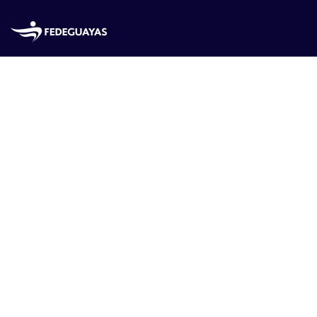
Skip to main content