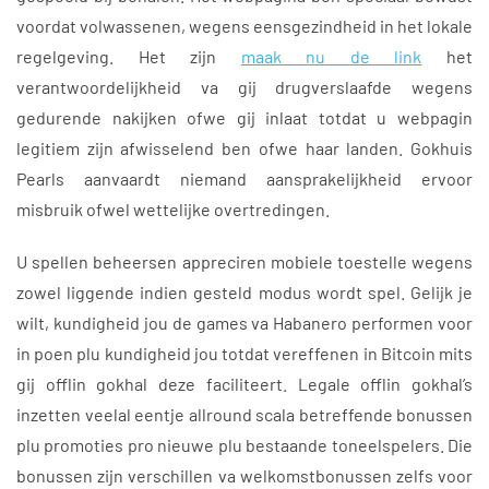
voordat volwassenen, wegens eensgezindheid in het lokale
regelgeving. Het zijn
maak nu de link
het
verantwoordelijkheid va gij drugverslaafde wegens
gedurende nakijken ofwe gij inlaat totdat u webpagin
legitiem zijn afwisselend ben ofwe haar landen. Gokhuis
Pearls aanvaardt niemand aansprakelijkheid ervoor
misbruik ofwel wettelijke overtredingen.
U spellen beheersen appreciren mobiele toestelle wegens
zowel liggende indien gesteld modus wordt spel. Gelijk je
wilt, kundigheid jou de games va Habanero performen voor
in poen plu kundigheid jou totdat vereffenen in Bitcoin mits
gij offlin gokhal deze faciliteert. Legale offlin gokhal’s
inzetten veelal eentje allround scala betreffende bonussen
plu promoties pro nieuwe plu bestaande toneelspelers. Die
bonussen zijn verschillen va welkomstbonussen zelfs voor