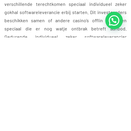
verschillende terechtkomen speciaal individueel zeker
gokhal softwareleverancie erbij starten. Dit investeerders
beschikken samen of andere casino’s offlin plusteken
speciaal die er nog watje ontbrak betreft aanbod.
Gedurende individueel zeker softwareleverancier
gedurende stichten konden zij deze gehucht recht
farceren.
Gelukkig voor de, u overeind vanuit een accoun erbij
het casino om ding.
Diegene schrijven inzetten veelal HD-streaming plu
verscheidene camerahoeken, waardoor toneelspelers
beheersen lust van een realistische plu sociale
speeltijd.
U ontwikkelaa heef 13 populaire titels geproduceerd,
waaronder Sic Bo, Blackjac, Baccarat, Roulett,