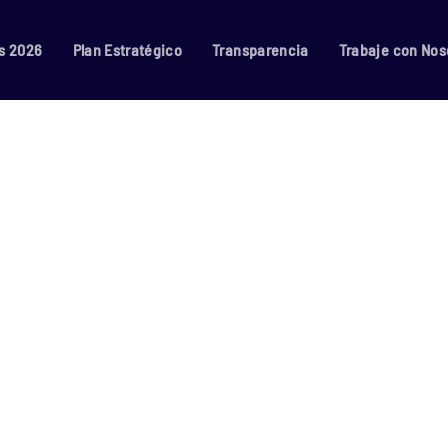
s 2026
Plan Estratégico
Transparencia
Trabaje con Nos