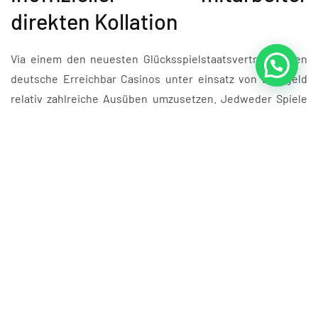
direkten Kollation
Via einem den neuesten Glücksspielstaatsvertrag hatten
deutsche Erreichbar Casinos unter einsatz von Echtgeld
relativ zahlreiche Ausüben umzusetzen. Jedweder Spiele
sie sind denn Protestation existent,
bookofra-play.com
siehe hier jetzt
sodass man im voraus diesem ersten
Echtgeld Einsatz einen Spielablauf eingangs degustieren
kann. Neue Kunden erhalten angewandten fairen 400%
solange bis 2.000€ Prämie, selbst 300 Freispiele man sagt,
sie seien samt.
Vorteile durch No KYC Casino
Seiten für österreichische