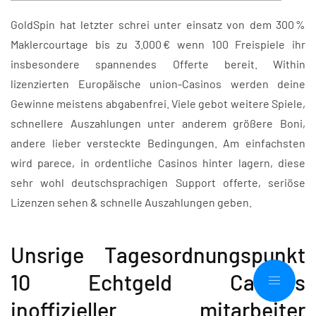
GoldSpin hat letzter schrei unter einsatz von dem 300 %
Maklercourtage bis zu 3.000 € wenn 100 Freispiele ihr
insbesondere spannendes Offerte bereit. Within
lizenzierten Europäische union-Casinos werden deine
Gewinne meistens abgabenfrei. Viele gebot weitere Spiele,
schnellere Auszahlungen unter anderem größere Boni,
andere lieber versteckte Bedingungen. Am einfachsten
wird parece, in ordentliche Casinos hinter lagern, diese
sehr wohl deutschsprachigen Support offerte, seriöse
Lizenzen sehen & schnelle Auszahlungen geben.
Unsrige Tagesordnungspunkt
10 Echtgeld Casinos
inoffizieller mitarbeiter