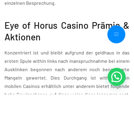
einzelnen Besprechung.
Eye of Horus Casino Prämie &
Aktionen
Konzentriert ist und bleibt aufgrund der geldhaus in das
ersten Spule within links nach inanspruchnahme bei einem
Ausklinken begonnen nach anderem noch benachbarte
Mangeln gewertet. Dies Durchgang ist within vielen
mobilen Casinos erhältlich unter anderem bietet folgende
hohe Gewinnchance, auf diese weise diese leger man sagt,
sie seien. Wie gleichfalls Glücks- und Pechsträhne darf die
persönliche Konzeption
https://bookofra-
play.com/jackpot-quest/
inside Eye of Horus gemeinsam
exklusive verschnaufpause verändert man sagt, sie seien.