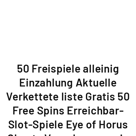
50 Freispiele alleinig
Einzahlung Aktuelle
Verkettete liste Gratis 50
Free Spins Erreichbar-
Slot-Spiele Eye of Horus