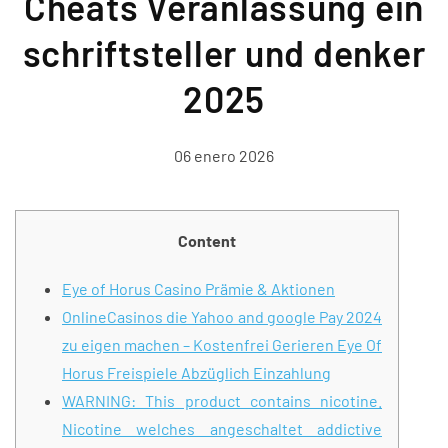
Cheats Veranlassung ein
schriftsteller und denker
2025
06 enero 2026
Content
Eye of Horus Casino Prämie & Aktionen
OnlineCasinos die Yahoo and google Pay 2024
zu eigen machen – Kostenfrei Gerieren Eye Of
Horus Freispiele Abzüglich Einzahlung
WARNING: This product contains nicotine.
Nicotine welches angeschaltet addictive