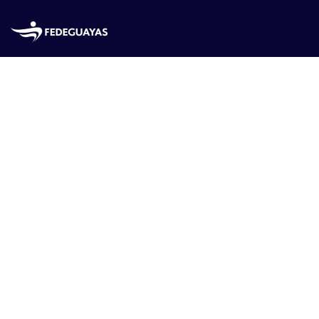
Skip to main content