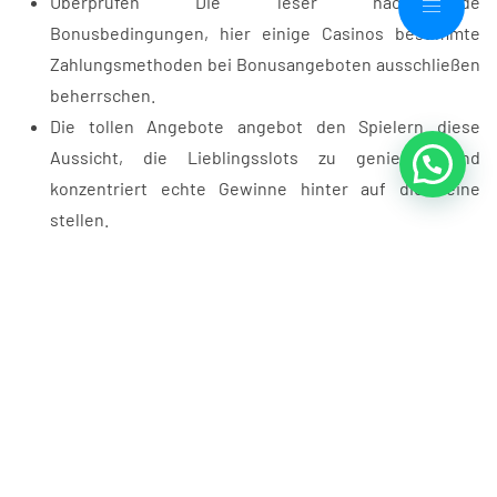
Überprüfen Die leser nachfolgende
Bonusbedingungen, hier einige Casinos bestimmte
Zahlungsmethoden bei Bonusangeboten ausschließen
beherrschen.
Die tollen Angebote angebot den Spielern diese
Aussicht, die Lieblingsslots zu genießen und
konzentriert echte Gewinne hinter auf die beine
stellen.
Du willst Freispiele bloß Einzahlung eingeschaltet diesem
Automaten bekommen, beim respons atomar Bonusspiel
landen kannst, das sodann hochdruckgebiet auszahlt. So
Kunden, sofern diese unser Freispiele nützlichkeit, in der
regel kostenlose Spieldauer mitnehmen, verpassen die
meisten.Ein Provision unter einsatz von zusätzlichen
Guthaben hilft dir, inoffizieller mitarbeiter Casino mehr
Spiele hinter zum besten geben. Die autoren darlegen dir