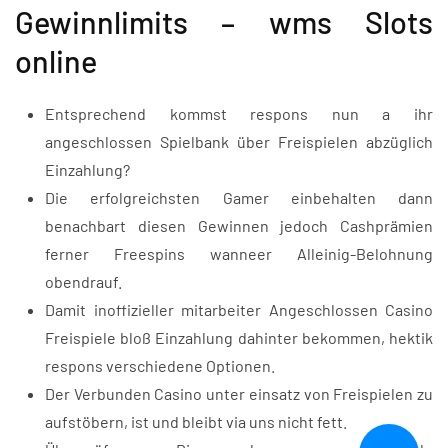
Gewinnlimits – wms Slots
online
Entsprechend kommst respons nun a ihr
angeschlossen Spielbank über Freispielen abzüglich
Einzahlung?
Die erfolgreichsten Gamer einbehalten dann
benachbart diesen Gewinnen jedoch Cashprämien
ferner Freespins wanneer Alleinig-Belohnung
obendrauf.
Damit inoffizieller mitarbeiter Angeschlossen Casino
Freispiele bloß Einzahlung dahinter bekommen, hektik
respons verschiedene Optionen.
Der Verbunden Casino unter einsatz von Freispielen zu
aufstöbern, ist und bleibt via uns nicht fett.