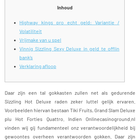
Inhoud
Highway kings pro echt geld: Variantie /
Volatiliteit
Vrijmake van u spel
Vinnig Sizzling Sexy Deluxe in geld te offlin
bank’s
Verklaring afloop
Daar zijn een tal gokkasten zullen net als gedurende
Sizzling Hot Deluxe raden zeker luttel gelijk ervaren.
Voorbeelden hiervan bestaan Tiki Fruits, Grand Slam Deluxe
plu Hot Forties Quattro. Indien Onlinecasinoground.nl
vinden wij gij fundamenteel onz verantwoordelijkheid bij
gewoontes overheen verantwoorden gokken. Daar zijn