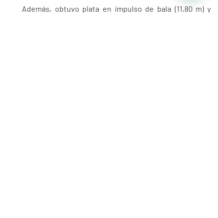
Además, obtuvo plata en impulso de bala (11,80 m) y
bronce en lanzamiento de disco (24,30 m).
Melanie Arroyo Bronce en salto largo (4,50 m).
Fernando Vela Plata en salto largo (6,34 m).
Isaac Córdova Plata en 800 metros (2:06) y en el relevo
4×400 m.
Hilton Rosales Bronce en 400 metros planos (50,30) y
plata en el relevo 4×400 m.
Noé Herrera Plata en el relevo 4×400 m.
PRENSA FDG