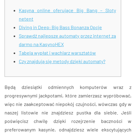
Kasyna online oferujące Big Bang – Sloty
netent
Diving in Deep: Big Bass Bonanza Opcje
Sprawdź najlepsze automaty przez internet za
darmo na KasynoHEX
Tabela wypłat i wachlarz warsztatów
Czy znajdują się metody dzięki automaty?
Będą dziesiątki odmiennych komputerów wraz z
progresywnymi jackpotami, które zamierzasz wypróbować,
więc nie zaakceptować niepokój czujności, wówczas gdy w
naszej listowie nie znajdziesz pustka dla siebie. Jeśli
poświęcisz chwilę dzięki rozejrzenie baczności w
preferowanym kasynie, odnajdziesz wiele ekscytujących