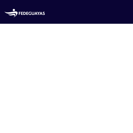
Skip to main content